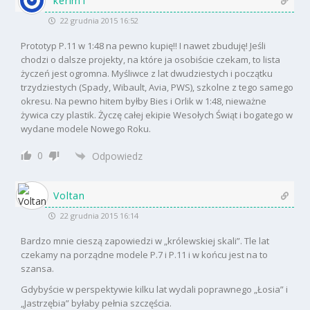
kerim1
22 grudnia 2015 16:52
Prototyp P.11 w 1:48 na pewno kupię!! I nawet zbuduję! Jeśli
chodzi o dalsze projekty, na które ja osobiście czekam, to lista
życzeń jest ogromna. Myśliwce z lat dwudziestych i początku
trzydziestych (Spady, Wibault, Avia, PWS), szkolne z tego samego
okresu. Na pewno hitem byłby Bies i Orlik w 1:48, nieważne
żywica czy plastik. Życzę całej ekipie Wesołych Świąt i bogatego w
wydane modele Nowego Roku.
0
Odpowiedz
Voltan
22 grudnia 2015 16:14
Bardzo mnie cieszą zapowiedzi w „królewskiej skali”. Tle lat
czekamy na porządne modele P.7 i P.11 i w końcu jest na to
szansa.
Gdybyście w perspektywie kilku lat wydali poprawnego „Łosia” i
„Jastrzębia” byłaby pełnia szczęścia.