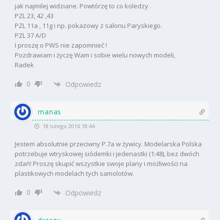
jak najmilej widziane. Powtórzę to co koledzy .
PZL 23, 42 ,43
PZL 11a , 11g i np. pokazowy z salonu Paryskiego.
PZL 37 A/D
I proszę o PWS nie zapomnieć !
Pozdrawiam i życzę Wam i sobie wielu nowych modeli,
Radek
0
Odpowiedz
manas
18 lutego 2016 18:44
Jestem absolutnie przeciwny P.7a w żywicy. Modelarska Polska
potrzebuje wtryskowej siódemki i jedenastki (1:48), bez dwóch
zdań! Proszę skupić wszystkie swoje plany i możliwości na
plastikowych modelach tych samolotów.
0
Odpowiedz