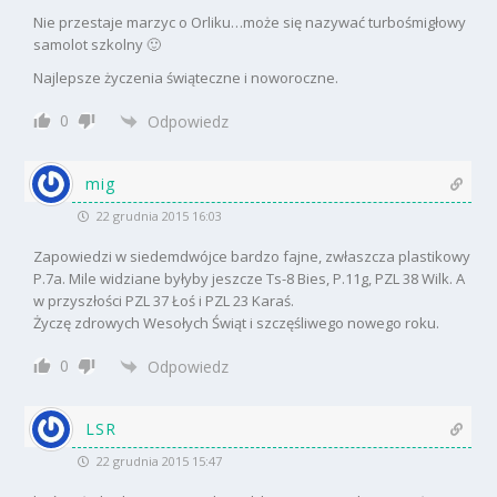
Nie przestaje marzyc o Orliku…może się nazywać turbośmigłowy
samolot szkolny 🙂
Najlepsze życzenia świąteczne i noworoczne.
0
Odpowiedz
mig
22 grudnia 2015 16:03
Zapowiedzi w siedemdwójce bardzo fajne, zwłaszcza plastikowy
P.7a. Mile widziane byłyby jeszcze Ts-8 Bies, P.11g, PZL 38 Wilk. A
w przyszłości PZL 37 Łoś i PZL 23 Karaś.
Życzę zdrowych Wesołych Świąt i szczęśliwego nowego roku.
0
Odpowiedz
LSR
22 grudnia 2015 15:47