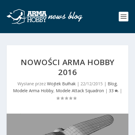
NOWOŚCI ARMA HOBBY
2016
Wysłane przez
Wojtek Bułhak
|
22/12/2015
|
Blog
,
Modele Arma Hobby
,
Modele Attack Squadron
|
33
|