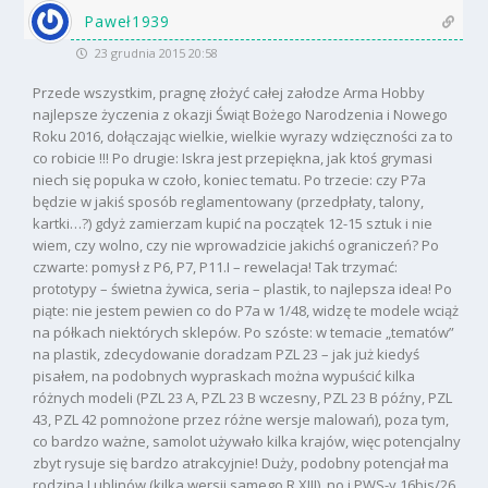
Paweł1939
23 grudnia 2015 20:58
Przede wszystkim, pragnę złożyć całej załodze Arma Hobby
najlepsze życzenia z okazji Świąt Bożego Narodzenia i Nowego
Roku 2016, dołączając wielkie, wielkie wyrazy wdzięczności za to
co robicie !!! Po drugie: Iskra jest przepiękna, jak ktoś grymasi
niech się popuka w czoło, koniec tematu. Po trzecie: czy P7a
będzie w jakiś sposób reglamentowany (przedpłaty, talony,
kartki…?) gdyż zamierzam kupić na początek 12-15 sztuk i nie
wiem, czy wolno, czy nie wprowadzicie jakichś ograniczeń? Po
czwarte: pomysł z P6, P7, P11.I – rewelacja! Tak trzymać:
prototypy – świetna żywica, seria – plastik, to najlepsza idea! Po
piąte: nie jestem pewien co do P7a w 1/48, widzę te modele wciąż
na półkach niektórych sklepów. Po szóste: w temacie „tematów”
na plastik, zdecydowanie doradzam PZL 23 – jak już kiedyś
pisałem, na podobnych wypraskach można wypuścić kilka
różnych modeli (PZL 23 A, PZL 23 B wczesny, PZL 23 B późny, PZL
43, PZL 42 pomnożone przez różne wersje malowań), poza tym,
co bardzo ważne, samolot używało kilka krajów, więc potencjalny
zbyt rysuje się bardzo atrakcyjnie! Duży, podobny potencjał ma
rodzina Lublinów (kilka wersji samego R XIII), no i PWS-y 16bis/26.