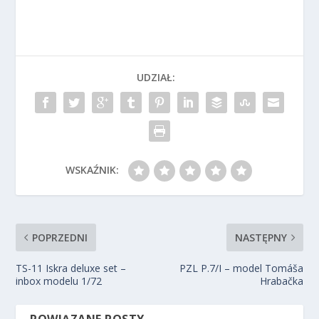
UDZIAŁ:
WSKAŹNIK:
POPRZEDNI
NASTĘPNY
TS-11 Iskra deluxe set –
PZL P.7/I – model Tomáša
inbox modelu 1/72
Hrabačka
POWIĄZANE POSTY