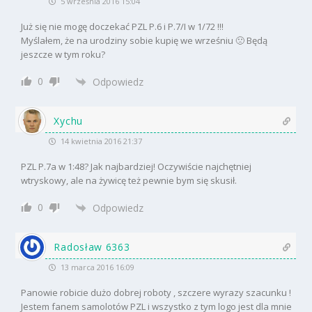
5 września 2016 15:04
Już się nie mogę doczekać PZL P.6 i P.7/I w 1/72 !!!
Myślałem, że na urodziny sobie kupię we wrześniu 🙁 Będą
jeszcze w tym roku?
0
Odpowiedz
Xychu
14 kwietnia 2016 21:37
PZL P.7a w 1:48? Jak najbardziej! Oczywiście najchętniej
wtryskowy, ale na żywicę też pewnie bym się skusił.
0
Odpowiedz
Radosław 6363
13 marca 2016 16:09
Panowie robicie dużo dobrej roboty , szczere wyrazy szacunku !
Jestem fanem samolotów PZL i wszystko z tym logo jest dla mnie