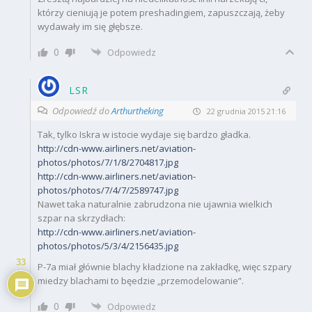
którzy cieniują je potem preshadingiem, zapuszczają, żeby
wydawały im się głębsze.
0
Odpowiedz
LSR
Odpowiedź do
Arthurtheking
22 grudnia 2015 21:16
Tak, tylko Iskra w istocie wydaje się bardzo gładka.
http://cdn-www.airliners.net/aviation-
photos/photos/7/1/8/2704817.jpg
http://cdn-www.airliners.net/aviation-
photos/photos/7/4/7/2589747.jpg
Nawet taka naturalnie zabrudzona nie ujawnia wielkich
szpar na skrzydłach:
http://cdn-www.airliners.net/aviation-
photos/photos/5/3/4/2156435.jpg
33
P-7a miał głównie blachy kładzione na zakładkę, więc szpary
miedzy blachami to bęedzie „przemodelowanie”.
0
Odpowiedz