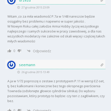
drzezu
27 grudnia 2015 23:09
Witam ,co za miła wiadomość P.7a w 1/48 nareszcie będzie
osiągalny bez problemu i napewno w super jakości .
W Nowym Roku całej załodze Arma Hobby życzę wszystkiego
najlepszego i samych sukcesów w pracy zawodowej, a dla nas
wszystkich modelarzy nie zależnie od skali więcej i częściej takich
miłych wiadomości
0
Odpowiedz
seemann
26 grudnia 2015 13:49
A ja w 1/72 poproszę o zestaw z prototypem P.11 w wersji EZ-set,
tj. bez kalkomanii i koniecznie bez tego okropnego pierścienia
Towneda (odsłonięte głowice cylindrów silnika). Do wyboru
pozostawiam, który prototyp to będzie: czy ten z zagłówkiem, czy
bez.
0
Odpowiedz