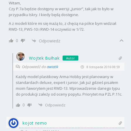
Witam,
Czy P.7a będzie dostępny w wersji „Junior”, tak jak to było w
przypadku Iskry. I kiedy będą dostępne.
A z modeli które mi się mażą to, z chęcią na półce bym widział:
RWD-13, PWS-10 i RWD-14 oczywiści w 1/72.
0
Odpowiedz
Wojtek Bułhak
Autor
Odpowiedź do
awiatik
8 listopada 2016 08:59
Każdy model plastikowy Arma Hobby jest planowany w
standardach deluxe, expert i junior. Jak już gdzieś pisałem
moim faworytem jest RWD-13. Wprowadzenie danego typu
do produkcji zależy od oceny popytu. Priorytet ma PZL P.11c.
0
Odpowiedz
kojot nemo