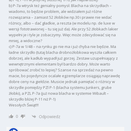
b) P-7a wtrysk też genialny pomysł. Blacha na skrzydłach –
wiadomo, to będzie problem, ale widziałem już różne
rozwiązania – zamiast 52 żłobków np.30 i prawie nie widać
różnicy, albo – dać gładkie, a reszta (w modelu np. de luxe w
wersji fototrawionej – tu się już da). Ale przy 52 żłobkach lakier
wypełni je i tyle je zobaczymy. Więc może zdecydować się na
mniej, a widoczne?
c) P-7a w 1/48 – na rynku go nie ma i już chyba nie będzie. Ma
ładne skrzydło (tutaj blacha drobnożłobkowa wyszła całkiem
dobrze), ale kadłub wypadł już gorzej. Zestaw uzupełniający z
wewnętrznymi elementami był bardzo dobry. Może warto
spróbować zrobić to lepiej? Szanse na sprzedaż na pewno
macie, bo pojedyncze ocalałe egzemplarze osiągają naprawdę
dobre ceny na giełdzie. Musicie jednak pamiętać o różnicy w
skrzydle pomiędzy PZl P-1 (blacha systemu Junkers, grube
żłobki), a PZL P-7a (już nowa blacha w systemie Wibault –
skrzydło bliżej P-11 niż P-1)
Wesołych Świąt!!!
0
Odpowiedz