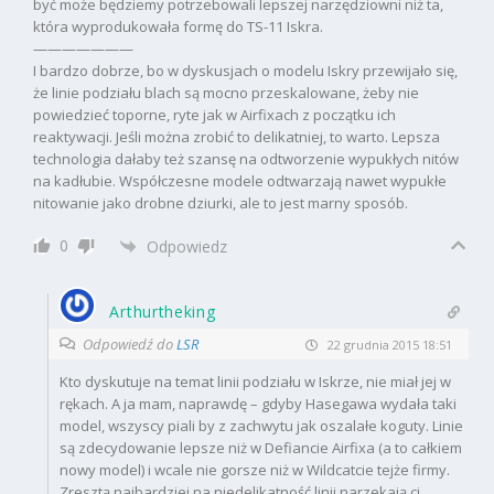
być może będziemy potrzebowali lepszej narzędziowni niż ta,
która wyprodukowała formę do TS-11 Iskra.
———————
I bardzo dobrze, bo w dyskusjach o modelu Iskry przewijało się,
że linie podziału blach są mocno przeskalowane, żeby nie
powiedzieć toporne, ryte jak w Airfixach z początku ich
reaktywacji. Jeśli można zrobić to delikatniej, to warto. Lepsza
technologia dałaby też szansę na odtworzenie wypukłych nitów
na kadłubie. Współczesne modele odtwarzają nawet wypukłe
nitowanie jako drobne dziurki, ale to jest marny sposób.
0
Odpowiedz
Arthurtheking
Odpowiedź do
LSR
22 grudnia 2015 18:51
Kto dyskutuje na temat linii podziału w Iskrze, nie miał jej w
rękach. A ja mam, naprawdę – gdyby Hasegawa wydała taki
model, wszyscy piali by z zachwytu jak oszalałe koguty. Linie
są zdecydowanie lepsze niż w Defiancie Airfixa (a to całkiem
nowy model) i wcale nie gorsze niż w Wildcatcie tejże firmy.
Zresztą najbardziej na niedelikatność linii narzekają ci,