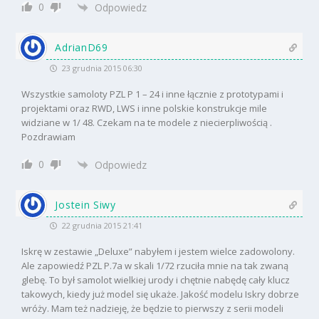
0
Odpowiedz
AdrianD69
23 grudnia 2015 06:30
Wszystkie samoloty PZL P 1 – 24 i inne łącznie z prototypami i
projektami oraz RWD, LWS i inne polskie konstrukcje mile
widziane w 1/ 48. Czekam na te modele z niecierpliwością .
Pozdrawiam
0
Odpowiedz
Jostein Siwy
22 grudnia 2015 21:41
Iskrę w zestawie „Deluxe” nabyłem i jestem wielce zadowolony.
Ale zapowiedź PZL P.7a w skali 1/72 rzuciła mnie na tak zwaną
glebę. To był samolot wielkiej urody i chętnie nabędę cały klucz
takowych, kiedy już model się ukaże. Jakość modelu Iskry dobrze
wróży. Mam też nadzieję, że będzie to pierwszy z serii modeli