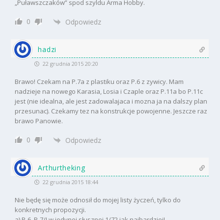
„Puławszczaków” spod szyldu Arma Hobby.
0
Odpowiedz
hadzi
22 grudnia 2015 20:20
Brawo! Czekam na P.7a z plastiku oraz P.6 z zywicy. Mam
nadzieje na nowego Karasia, Losia i Czaple oraz P.11a bo P.11c
jest (nie idealna, ale jest zadowalajaca i mozna ja na dalszy plan
przesunac). Czekamy tez na konstrukcje powojenne. Jeszcze raz
brawo Panowie.
0
Odpowiedz
Arthurtheking
22 grudnia 2015 18:44
Nie będę się może odnosił do mojej listy życzeń, tylko do
konkretnych propozycji.
a) P-6, P-7/I w jedynej słusznej 1/72 jak najbardziej!