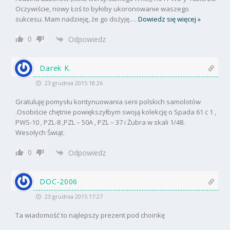
Oczywiście, nowy Łoś to byłoby ukoronowanie waszego
sukcesu. Mam nadzieję, że go dożyję.
…
Dowiedz się więcej »
0
Odpowiedz
Darek K.
23 grudnia 2015 18:26
Gratuluję pomysłu kontynuowania serii polskich samolotów
.Osobiście chętnie powiększyłbym swoją kolekcję o Spada 61 c 1 ,
PWS-10 , PZL-8 ,PZL – 50A , PZL – 37 i Żubra w skali 1/48.
Wesołych Świąt.
0
Odpowiedz
DOC-2006
23 grudnia 2015 17:27
Ta wiadomość to najlepszy prezent pod choinkę