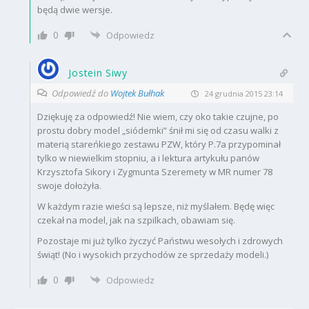
będą dwie wersje.
0
Odpowiedz
Jostein Siwy
Odpowiedź do
Wojtek Bułhak
24 grudnia 2015 23:14
Dziękuję za odpowiedź! Nie wiem, czy oko takie czujne, po
prostu dobry model „siódemki” śnił mi się od czasu walki z
materią stareńkiego zestawu PZW, który P.7a przypominał
tylko w niewielkim stopniu, a i lektura artykułu panów
Krzysztofa Sikory i Zygmunta Szeremety w MR numer 78
swoje dołożyła.
W każdym razie wieści są lepsze, niż myślałem. Będę więc
czekał na model, jak na szpilkach, obawiam się.
Pozostaje mi już tylko życzyć Państwu wesołych i zdrowych
świąt! (No i wysokich przychodów ze sprzedaży modeli.)
0
Odpowiedz