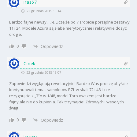
iras67
22 grudnia 2015 18:14
Bardzo fajne newsy …:-). Liczę że po 7 zrobicie porządne zestawy
11 i 24. Modele Azura są słabe merytorycznie i relatywnie dosyć
drogie.
0
Odpowiedz
Cinek
22 grudnia 2015 18:07
Zapowiedzi wyglądają rewelacyjnie! Bardzo Was proszę abyście
kontynuowali temat samolotów PZL w skali 72 i 48. I nie
rezygnujcie z „7”A w 1/48, model Toro owszem jest bardzo
fajny,ale nie do kupienia. Tak trzymajcie! Zdrowych i wesołych
świąt
0
Odpowiedz