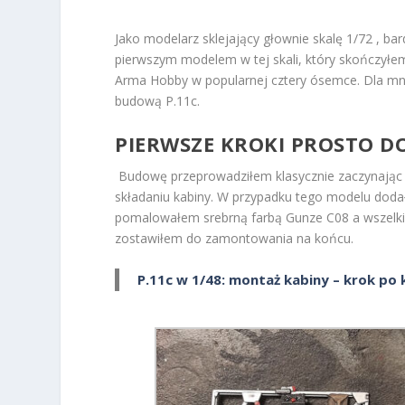
Jako modelarz sklejający głownie skalę 1/72 , bar
pierwszym modelem w tej skali, który skończyłem
Arma Hobby w popularnej cztery ósemce. Dla mni
budową P.11c.
PIERWSZE KROKI PROSTO D
Budowę przeprowadziłem klasycznie zaczynając 
składaniu kabiny. W przypadku tego modelu doda
pomalowałem srebrną farbą Gunze C08 a wszelki
zostawiłem do zamontowania na końcu.
P.11c w 1/48: montaż kabiny – krok po