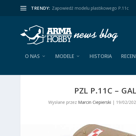
TRENDY:
Zapowiedź modelu plastikowego P.11c
O NAS
MODELE
HISTORIA
RECEN
PZL P.11C – GA
Wysłane przez
Marcin Ciepierski
|
19/02/20