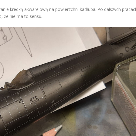
wanie kredką akwarelową na powierzchni kadłuba. Po dalszych pracac
, że nie ma to sensu.