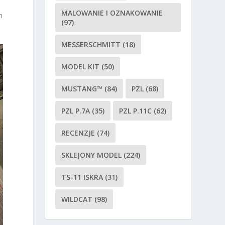
MALOWANIE I OZNAKOWANIE
h
(97)
MESSERSCHMITT
(18)
MODEL KIT
(50)
MUSTANG™
(84)
PZL
(68)
PZL P.7A
(35)
PZL P.11C
(62)
RECENZJE
(74)
SKLEJONY MODEL
(224)
TS-11 ISKRA
(31)
WILDCAT
(98)