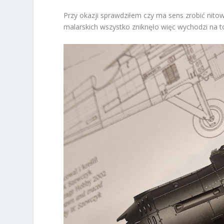
Przy okazji sprawdziłem czy ma sens zrobić nito
malarskich wszystko zniknęło więc wychodzi na to